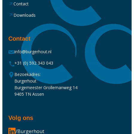
Contact
Downloads
Contact
info@burgerhout.nl
+31 (0) 592 343 043
Bezoekadres:
Burgerhout
Burgemeester Grollemanweg 14
9405 TN Assen
Volg ons
/Burgerhout