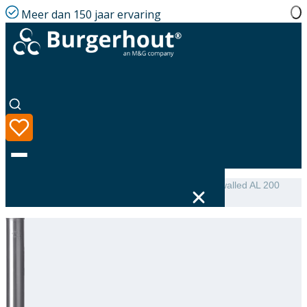
Meer dan 150 jaar ervaring
Home
|
Assortiment
|
NEN 7203 Extension single-walled AL 200
L=1000
Taal
Assortiment
Oplossingen