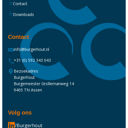
Contact
Downloads
Contact
info@burgerhout.nl
+31 (0) 592 343 043
Bezoekadres:
Burgerhout
Burgemeester Grollemanweg 14
9405 TN Assen
Volg ons
/Burgerhout