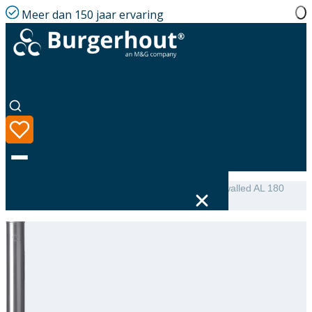
Meer dan 150 jaar ervaring
Home
|
Assortiment
|
NEN 7203 Extension single-walled AL 180
L=500
Taal
Assortiment
Oplossingen