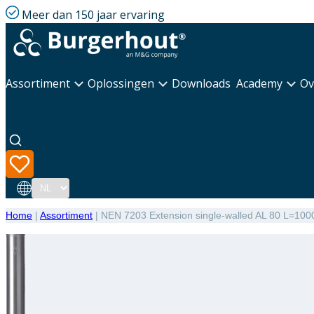
Meer dan 150 jaar ervaring
Assortiment
Oplossingen
Downloads
Academy
Ov
Taal
Home
|
Assortiment
|
NEN 7203 Extension single-walled AL 80 L=100