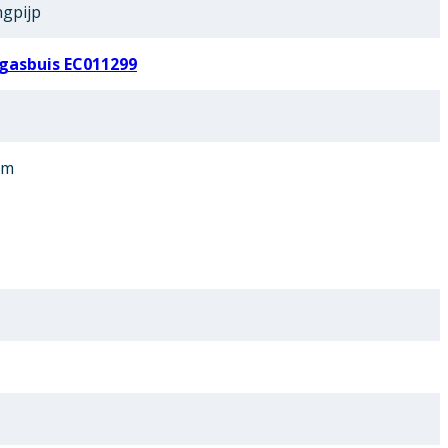
ngpijp
gasbuis EC011299
um