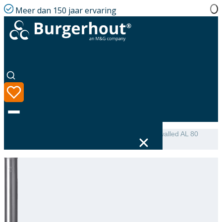
Meer dan 150 jaar ervaring
Home
|
Assortiment
|
NEN 7203 Extension single-walled AL 80
L=500
Taal
Assortiment
Oplossingen