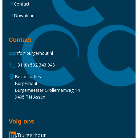
Contact
Downloads
Contact
info@burgerhout.nl
+31 (0) 592 343 043
Bezoekadres:
Burgerhout
Burgemeester Grollemanweg 14
9405 TN Assen
Volg ons
/Burgerhout