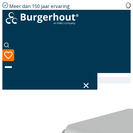
Meer dan 150 jaar ervaring
Home
|
Assortiment
|
400351420
Taal
Assortiment
Oplossingen