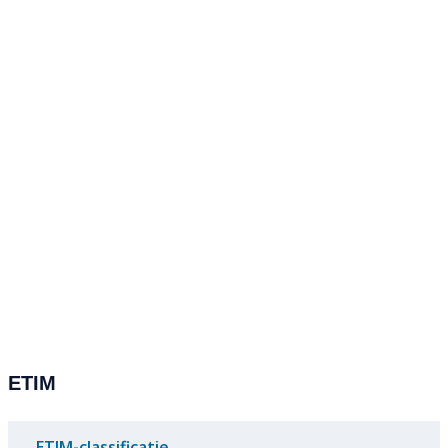
ETIM
ETIM-classificatie