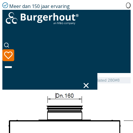
Meer dan 150 jaar ervaring
Home
|
Assortiment
|
Hybalans+ Manifold 160 Insulated 280#8
Taal
Assortiment
Oplossingen