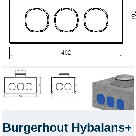
Downloads
Academy
Over ons
Contact
Burgerhout Hybalans+