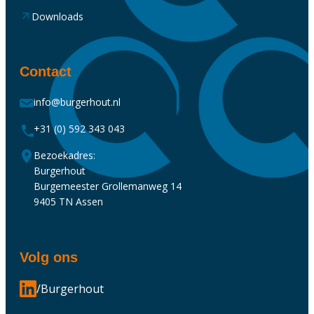
Downloads
Contact
info@burgerhout.nl
+31 (0) 592 343 043
Bezoekadres:
Burgerhout
Burgemeester Grollemanweg 14
9405 TN Assen
Volg ons
/Burgerhout