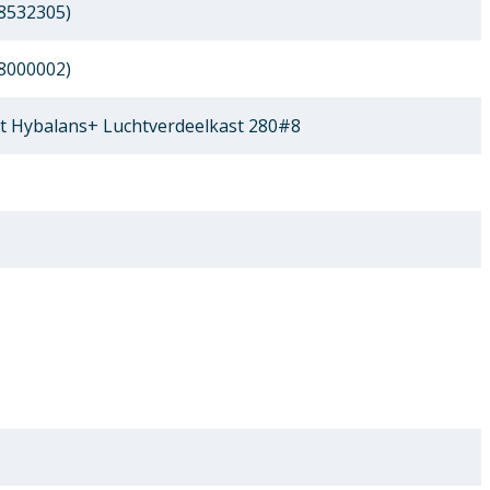
8532305)
8000002)
 Hybalans+ Luchtverdeelkast 280#8