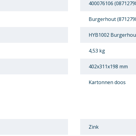
400076106 (0871279
Burgerhout (871279
HYB1002 Burgerhout
4,53 kg
402x311x198 mm
Kartonnen doos
Zink