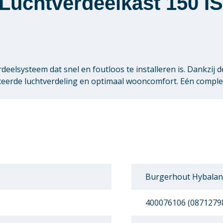
Luchtverdeelkast 150 I
eelsysteem dat snel en foutloos te installeren is. Dankzij 
anceerde luchtverdeling en optimaal wooncomfort. Eén compl
Burgerhout Hybalan
400076106 (0871279