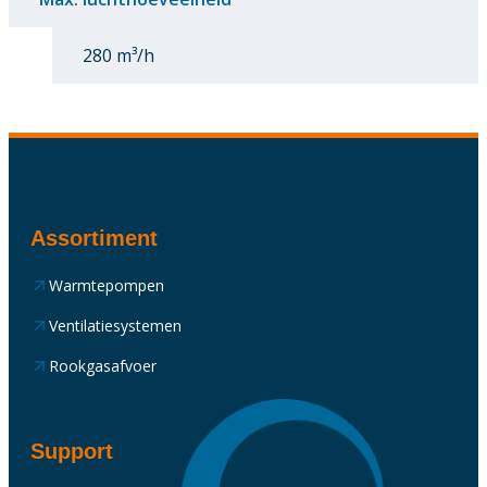
280 m³/h
Assortiment
Warmtepompen
Ventilatiesystemen
Rookgasafvoer
Support