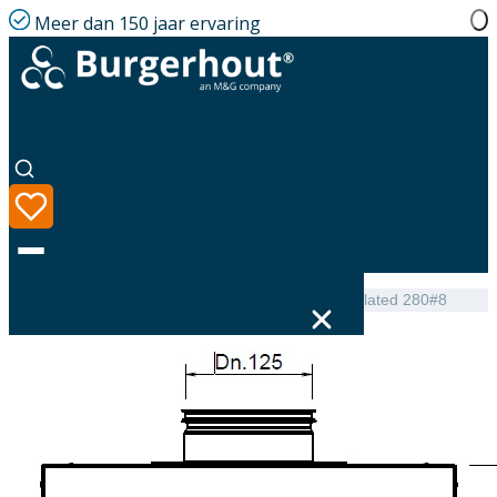
Meer dan 150 jaar ervaring
Home
|
Assortiment
|
Hybalans+ Manifold 125 Insulated 280#8
Taal
Assortiment
Oplossingen