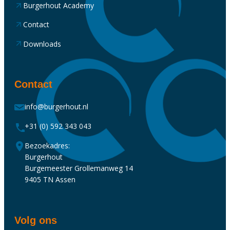
Burgerhout Academy
Contact
Downloads
Contact
info@burgerhout.nl
+31 (0) 592 343 043
Bezoekadres:
Burgerhout
Burgemeester Grollemanweg 14
9405 TN Assen
Volg ons