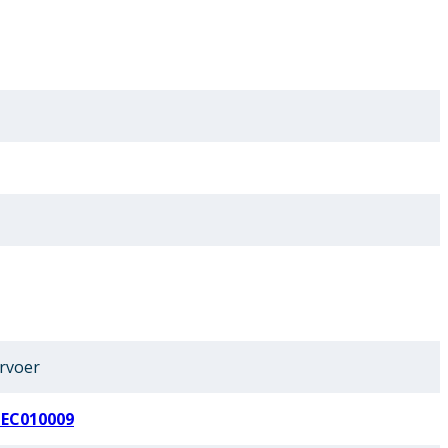
rvoer
 EC010009