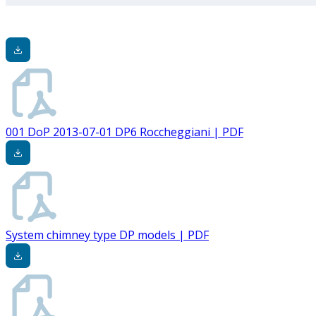
001 DoP 2013-07-01 DP6 Roccheggiani | PDF
System chimney type DP models | PDF