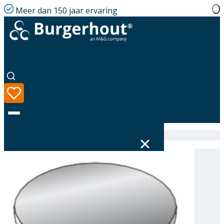
Meer dan 150 jaar ervaring
Home
|
Assortiment
|
316698180
Taal
Assortiment
Oplossingen