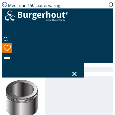
Meer dan 150 jaar ervaring
Home
|
Assortiment
|
316696250
Taal
Assortiment
Oplossingen