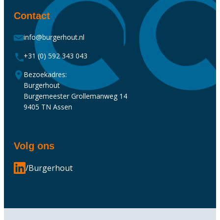
Contact
info@burgerhout.nl
+31 (0) 592 343 043
Bezoekadres:
Burgerhout
Burgemeester Grollemanweg 14
9405 TN Assen
Volg ons
/Burgerhout