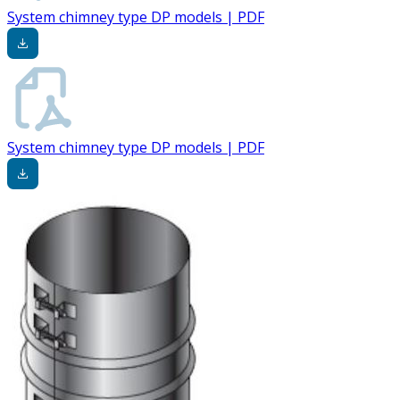
System chimney type DP models | PDF
System chimney type DP models | PDF