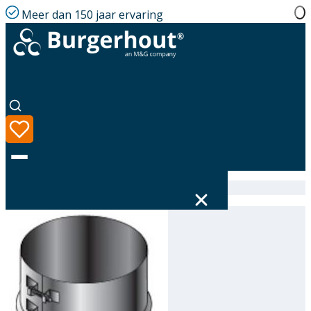
Meer dan 150 jaar ervaring
Home
|
Assortiment
|
316641100
Taal
Assortiment
Oplossingen