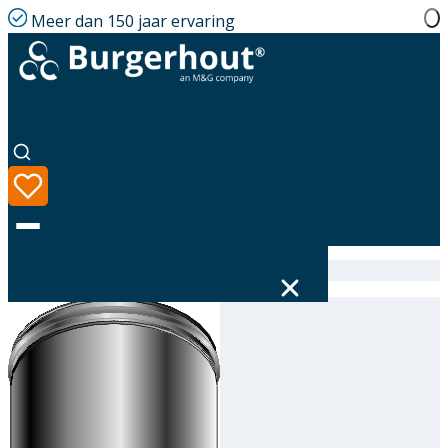
Meer dan 150 jaar ervaring
Home
|
Assortiment
|
316631300
Taal
Assortiment
Oplossingen