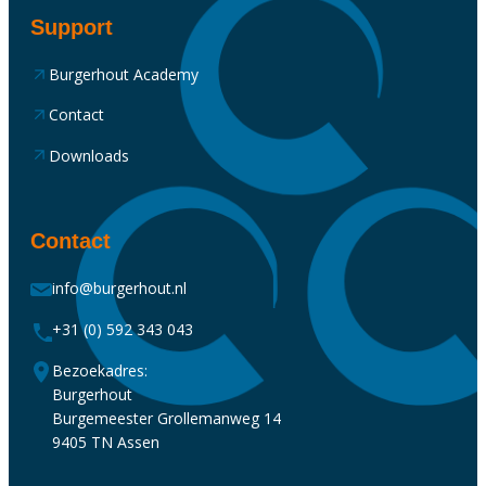
Support
Burgerhout Academy
Contact
Downloads
Contact
info@burgerhout.nl
+31 (0) 592 343 043
Bezoekadres:
Burgerhout
Burgemeester Grollemanweg 14
9405 TN Assen