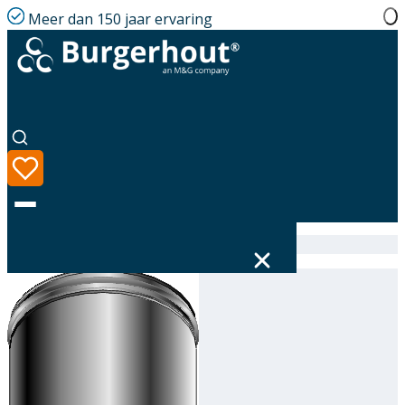
Meer dan 150 jaar ervaring
Home
|
Assortiment
|
316631150
Taal
Assortiment
Oplossingen