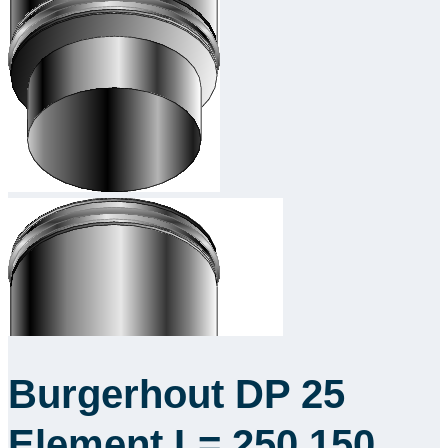
Burgerhout DP 25
Element L= 250 150