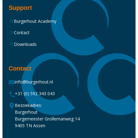
Support
Burgerhout Academy
Contact
Downloads
Contact
info@burgerhout.nl
+31 (0) 592 343 043
Bezoekadres:
Burgerhout
Burgemeester Grollemanweg 14
9405 TN Assen