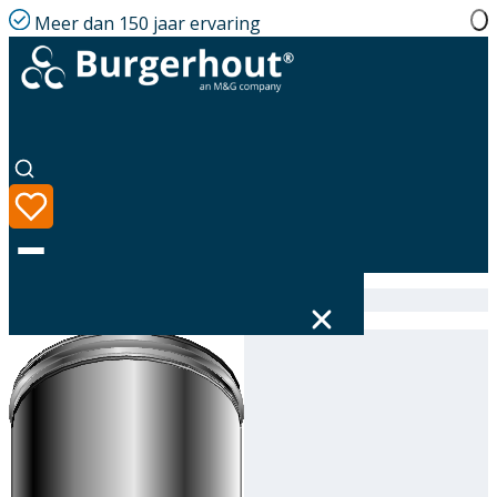
Meer dan 150 jaar ervaring
Home
|
Assortiment
|
316631080
Taal
Assortiment
Oplossingen