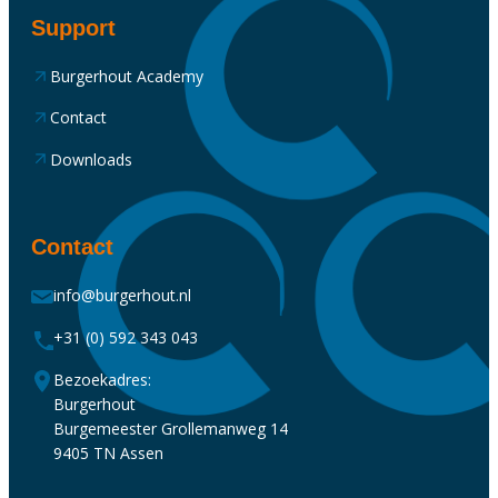
Support
Burgerhout Academy
Contact
Downloads
Contact
info@burgerhout.nl
+31 (0) 592 343 043
Bezoekadres:
Burgerhout
Burgemeester Grollemanweg 14
9405 TN Assen