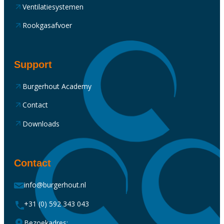
Ventilatiesystemen
Rookgasafvoer
Support
Burgerhout Academy
Contact
Downloads
Contact
info@burgerhout.nl
+31 (0) 592 343 043
Bezoekadres: