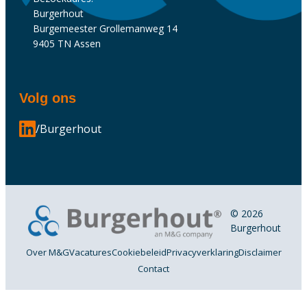
Burgerhout
Burgemeester Grollemanweg 14
9405 TN Assen
Volg ons
/Burgerhout
© 2026
Burgerhout
Over M&G
Vacatures
Cookiebeleid
Privacyverklaring
Disclaimer
Contact