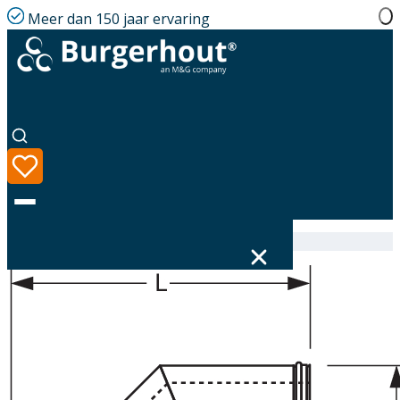
Meer dan 150 jaar ervaring
Home
|
Assortiment
|
316624200
Taal
Assortiment
Oplossingen