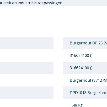
liteit en industriële toepassingen.
Burgerhout DP 25 Bo
316624100 ()
316624100 ()
Burgerhout (871279
DPD1018 Burgerhout
1,48 kg