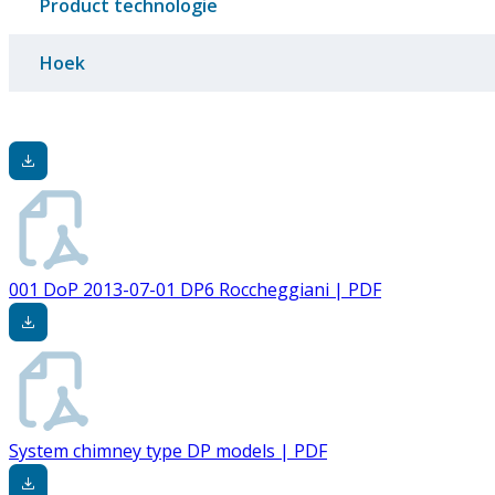
Product technologie
Hoek
001 DoP 2013-07-01 DP6 Roccheggiani | PDF
System chimney type DP models | PDF