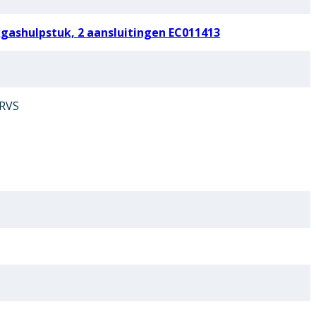
ashulpstuk, 2 aansluitingen EC011413
 RVS