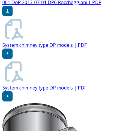
001 DoP 2013-07-01 DP6 Roccheggiani | PDF
System chimney type DP models | PDF
System chimney type DP models | PDF