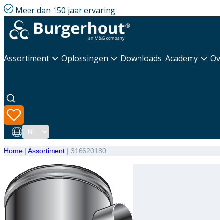
Meer dan 150 jaar ervaring
Assortiment
Oplossingen
Downloads
Academy
Ov
Taal
Home
|
Assortiment
|
316620180