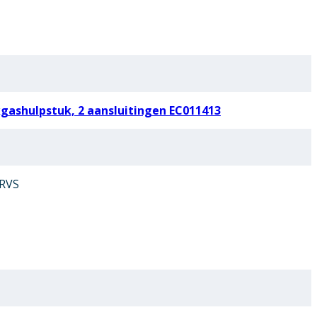
ashulpstuk, 2 aansluitingen EC011413
 RVS