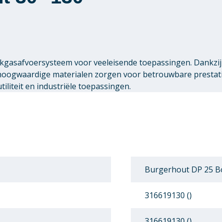
gasafvoersysteem voor veeleisende toepassingen. Dankzij 
 hoogwaardige materialen zorgen voor betrouwbare presta
liteit en industriële toepassingen.
Burgerhout DP 25 Bo
316619130 ()
316619130 ()