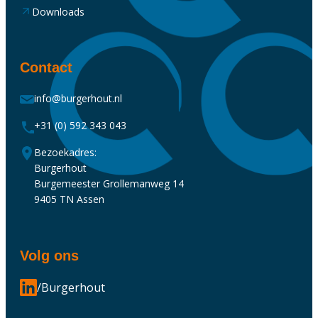
Downloads
Contact
info@burgerhout.nl
+31 (0) 592 343 043
Bezoekadres:
Burgerhout
Burgemeester Grollemanweg 14
9405 TN Assen
Volg ons
/Burgerhout