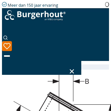
Meer dan 150 jaar ervaring
Home
|
Assortiment
|
316619100
Taal
Assortiment
Oplossingen