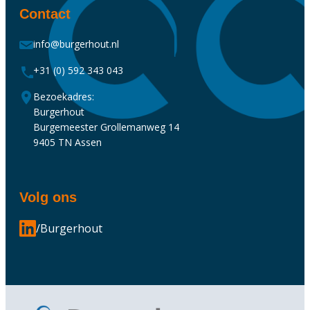
Contact
info@burgerhout.nl
+31 (0) 592 343 043
Bezoekadres:
Burgerhout
Burgemeester Grollemanweg 14
9405 TN Assen
Volg ons
/Burgerhout