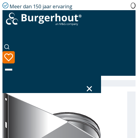
Meer dan 150 jaar ervaring
Home
|
Assortiment
|
316612300
Taal
Assortiment
Oplossingen