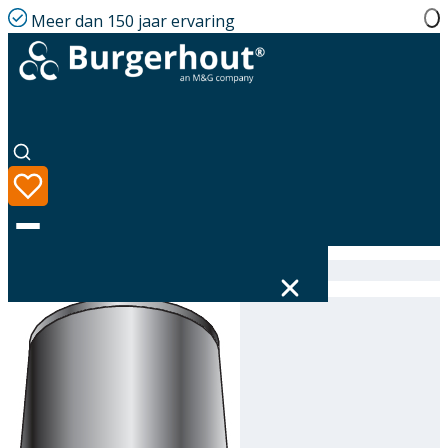
Meer dan 150 jaar ervaring
Home
|
Assortiment
|
316611250
Taal
Assortiment
Oplossingen