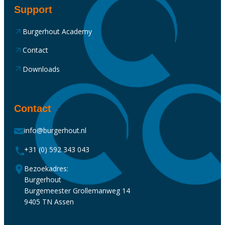
Support
Burgerhout Academy
Contact
Downloads
Contact
info@burgerhout.nl
+31 (0) 592 343 043
Bezoekadres:
Burgerhout
Burgemeester Grollemanweg 14
9405 TN Assen