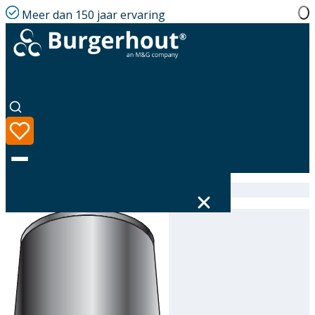
Meer dan 150 jaar ervaring
Home
|
Assortiment
|
316611180
Taal
Assortiment
Oplossingen