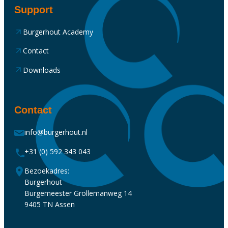
Support
Burgerhout Academy
Contact
Downloads
Contact
info@burgerhout.nl
+31 (0) 592 343 043
Bezoekadres:
Burgerhout
Burgemeester Grollemanweg 14
9405 TN Assen