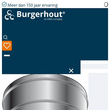
Meer dan 150 jaar ervaring
Home
|
Assortiment
|
316610200
Taal
Assortiment
Oplossingen