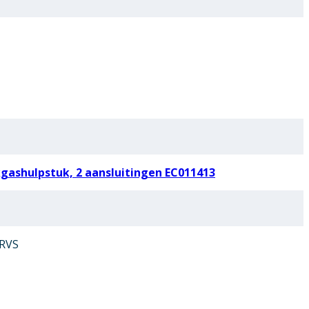
ashulpstuk, 2 aansluitingen EC011413
 RVS