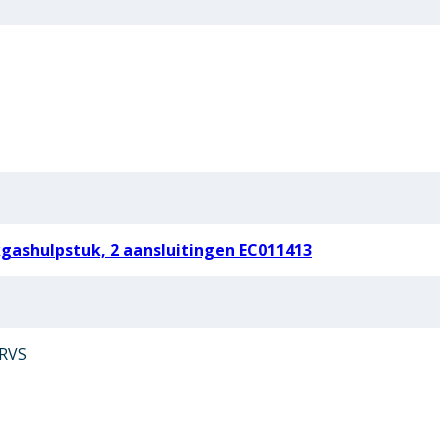
ashulpstuk, 2 aansluitingen EC011413
 RVS