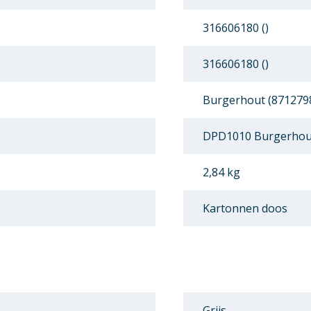
316606180 ()
316606180 ()
Burgerhout (871279
DPD1010 Burgerhout
2,84 kg
Kartonnen doos
Grijs