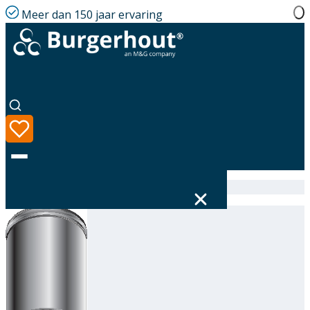
Meer dan 150 jaar ervaring
Home
|
Assortiment
|
316605300
Taal
Assortiment
Oplossingen