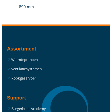
890 mm
Assortiment
Warmtepompen
Ventilatiesystemen
Rookgasafvoer
Support
Burgerhout Academy