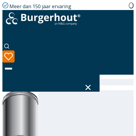
Meer dan 150 jaar ervaring
Home
|
Assortiment
|
316605200
Taal
Assortiment
Oplossingen