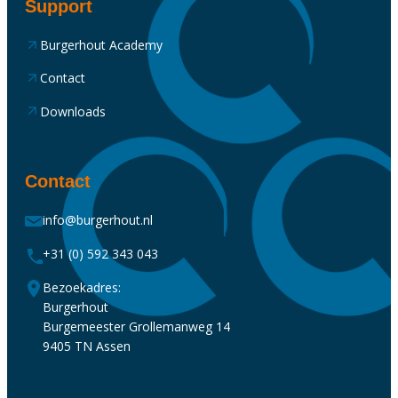
Support
Burgerhout Academy
Contact
Downloads
Contact
info@burgerhout.nl
+31 (0) 592 343 043
Bezoekadres:
Burgerhout
Burgemeester Grollemanweg 14
9405 TN Assen