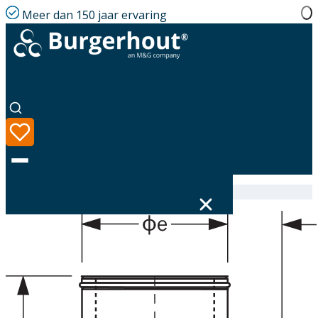
Meer dan 150 jaar ervaring
Home
|
Assortiment
|
316603080
Taal
Assortiment
Oplossingen