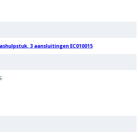
shulpstuk, 3 aansluitingen EC010015
S