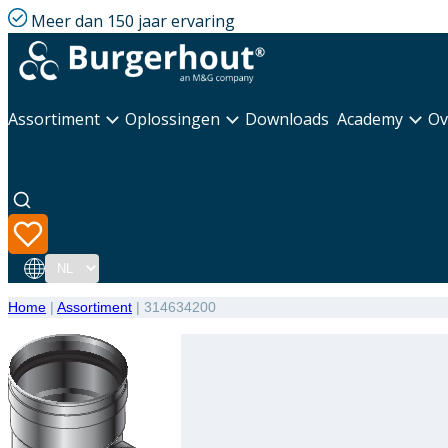
Meer dan 150 jaar ervaring
Assortiment
Oplossingen
Downloads
Academy
Ov
Taal
Home
|
Assortiment
|
314634200