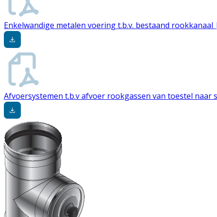
Enkelwandige metalen voering t.b.v. bestaand rookkanaal 
Afvoersystemen t.b.v afvoer rookgassen van toestel naar