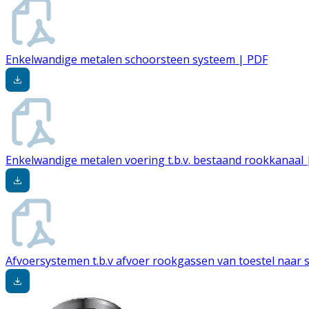
Enkelwandige metalen schoorsteen systeem | PDF
Enkelwandige metalen voering t.b.v. bestaand rookkanaal 
Afvoersystemen t.b.v afvoer rookgassen van toestel naar