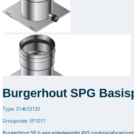
Burgerhout SPG Basispl
Type: 314633120
Groupcode:
SP1011
Burgerhout SP is een enkelwandig RVS rookgasafvoersyst