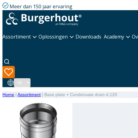
Meer dan 150 jaar ervaring
Assortiment
Oplossingen
Downloads
Academy
Ov
Taal
Home
|
Assortiment
|
Base plate + Condensate drain d.120