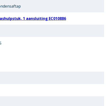
ondensaftap
shulpstuk, 1 aansluiting EC010886
S