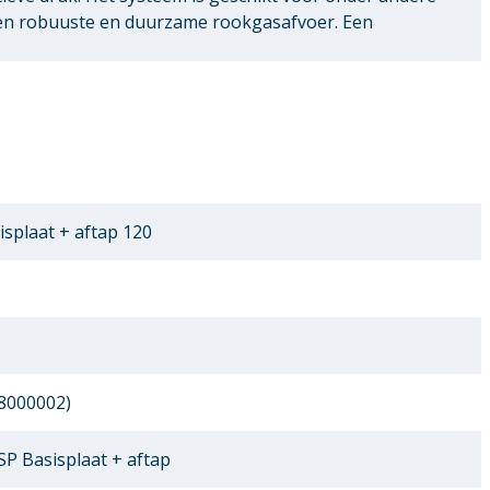
een robuuste en duurzame rookgasafvoer. Een
splaat + aftap 120
8000002)
P Basisplaat + aftap