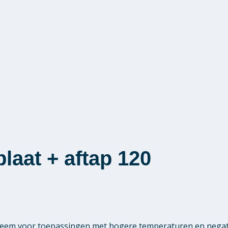
aat + aftap 120
eem voor toepassingen met hogere temperaturen en negatie