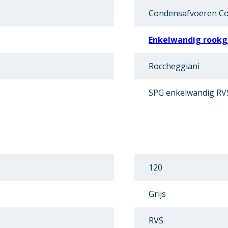
Condensafvoeren C
Enkelwandig rookga
Roccheggiani
SPG enkelwandig RV
120
Grijs
RVS