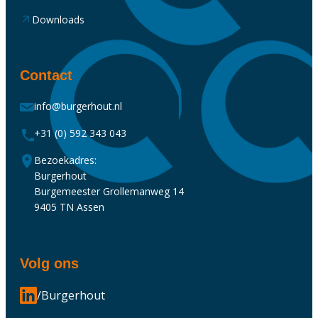
Downloads
Contact
info@burgerhout.nl
+31 (0) 592 343 043
Bezoekadres:
Burgerhout
Burgemeester Grollemanweg 14
9405 TN Assen
Volg ons
/Burgerhout