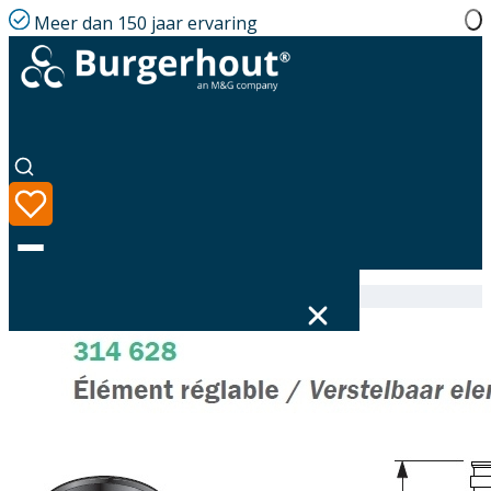
Meer dan 150 jaar ervaring
Home
|
Assortiment
|
314628180
Taal
Assortiment
Oplossingen