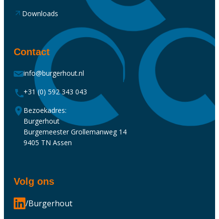
Downloads
Contact
info@burgerhout.nl
+31 (0) 592 343 043
Bezoekadres:
Burgerhout
Burgemeester Grollemanweg 14
9405 TN Assen
Volg ons
/Burgerhout