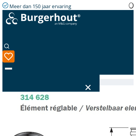
Meer dan 150 jaar ervaring
Home
|
Assortiment
|
314628130
Taal
Assortiment
Oplossingen