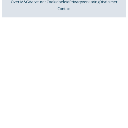
Over M&G
Vacatures
Cookiebeleid
Privacyverklaring
Disclaimer
Contact