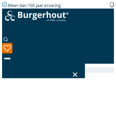
Meer dan 150 jaar ervaring
Home
|
Assortiment
|
314617150
Taal
Assortiment
Oplossingen