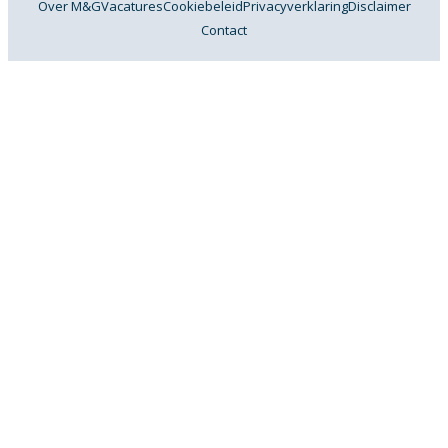
Over M&G
Vacatures
Cookiebeleid
Privacyverklaring
Disclaimer
Contact