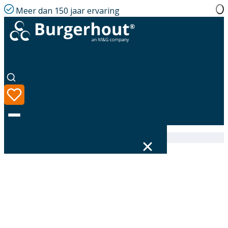
Meer dan 150 jaar ervaring
Home
|
Assortiment
|
314617120
Taal
Assortiment
Oplossingen