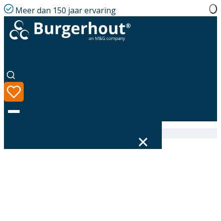
Meer dan 150 jaar ervaring
Home
|
Assortiment
|
314617080
Taal
Assortiment
Oplossingen