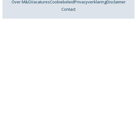
Over M&G
Vacatures
Cookiebeleid
Privacyverklaring
Disclaimer
Contact