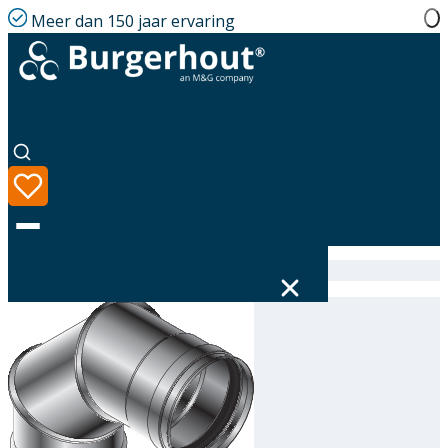
Meer dan 150 jaar ervaring
Home
|
Assortiment
|
314605200
Taal
Assortiment
Oplossingen