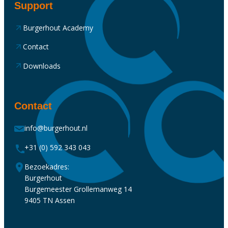
Support
Burgerhout Academy
Contact
Downloads
Contact
info@burgerhout.nl
+31 (0) 592 343 043
Bezoekadres:
Burgerhout
Burgemeester Grollemanweg 14
9405 TN Assen