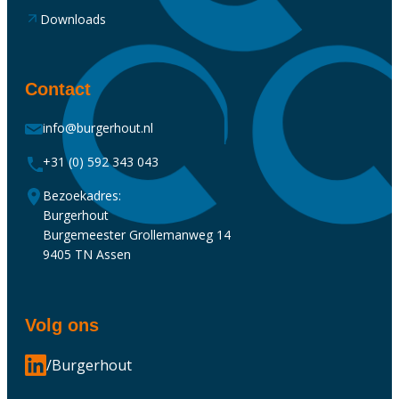
Downloads
Contact
info@burgerhout.nl
+31 (0) 592 343 043
Bezoekadres:
Burgerhout
Burgemeester Grollemanweg 14
9405 TN Assen
Volg ons
/Burgerhout