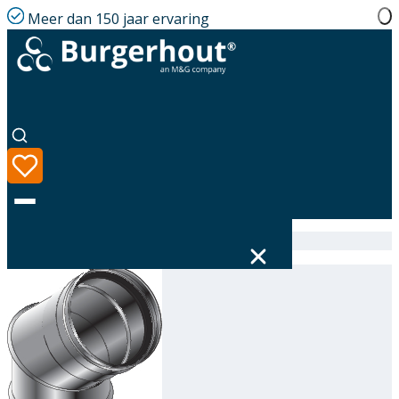
Meer dan 150 jaar ervaring
Home
|
Assortiment
|
314604120
Taal
Assortiment
Oplossingen