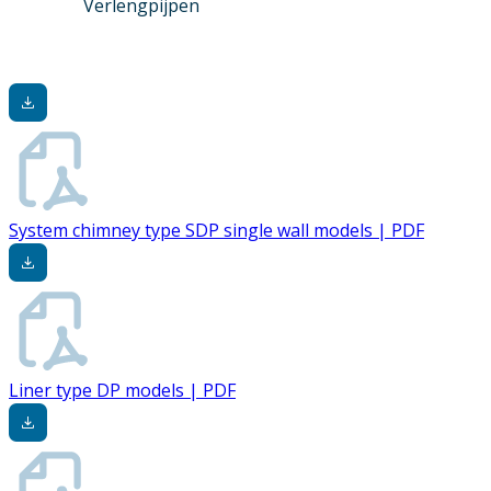
Verlengpijpen
System chimney type SDP single wall models | PDF
Liner type DP models | PDF