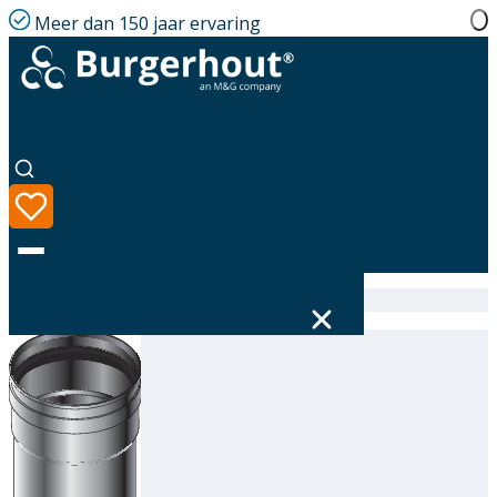
Meer dan 150 jaar ervaring
Home
|
Assortiment
|
314603200
Taal
Assortiment
Oplossingen