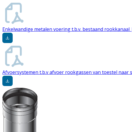
Enkelwandige metalen voering t.b.v. bestaand rookkanaal 
Afvoersystemen t.b.v afvoer rookgassen van toestel naar