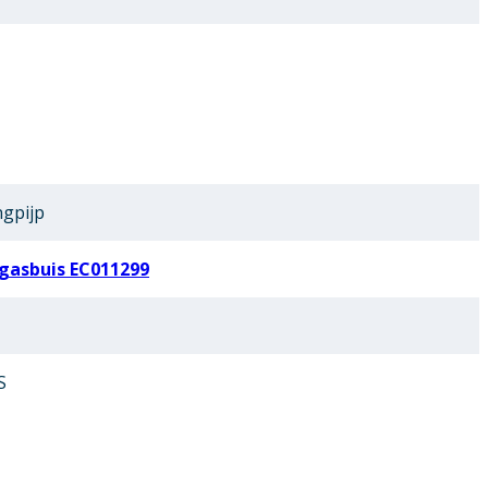
ngpijp
gasbuis EC011299
S