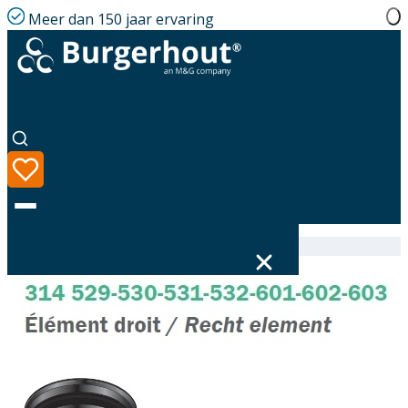
Meer dan 150 jaar ervaring
Home
|
Assortiment
|
314602200
Taal
Assortiment
Oplossingen