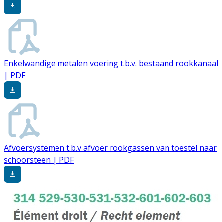
Enkelwandige metalen voering t.b.v. bestaand rookkanaal
| PDF
Afvoersystemen t.b.v afvoer rookgassen van toestel naar
schoorsteen | PDF