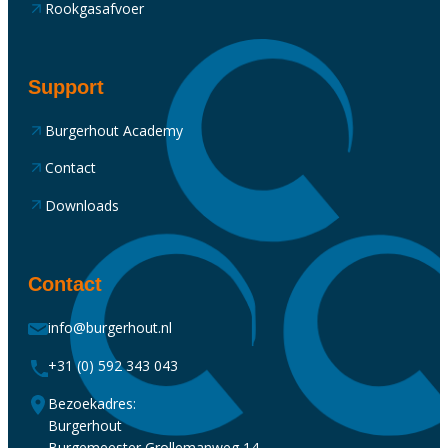
Rookgasafvoer
Support
Burgerhout Academy
Contact
Downloads
Contact
info@burgerhout.nl
+31 (0) 592 343 043
Bezoekadres:
Burgerhout
Burgemeester Grollemanweg 14