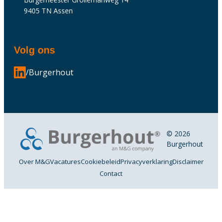
9405 TN Assen
Volg ons
/Burgerhout
© 2026
Burgerhout
Over M&G
Vacatures
Cookiebeleid
Privacyverklaring
Disclaimer
Contact