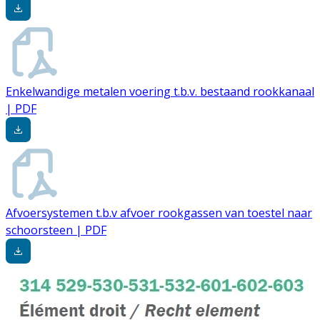
Enkelwandige metalen voering t.b.v. bestaand rookkanaal
| PDF
Afvoersystemen t.b.v afvoer rookgassen van toestel naar
schoorsteen | PDF