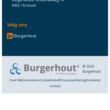
9405 TN Assen
Volg ons
/Burgerhout
© 2026
Burgerhout
Over M&G
Vacatures
Cookiebeleid
Privacyverklaring
Disclaimer
Contact