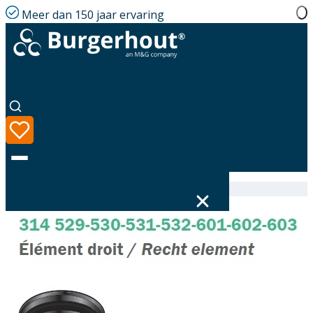
Meer dan 150 jaar ervaring
Home
|
Assortiment
|
314531150
Taal
Assortiment
Oplossingen