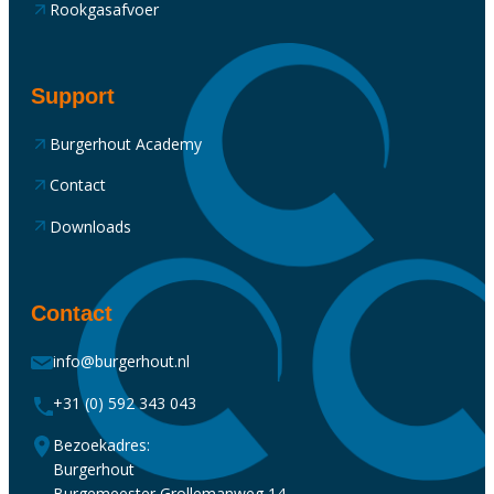
Rookgasafvoer
Support
Burgerhout Academy
Contact
Downloads
Contact
info@burgerhout.nl
+31 (0) 592 343 043
Bezoekadres:
Burgerhout
Burgemeester Grollemanweg 14