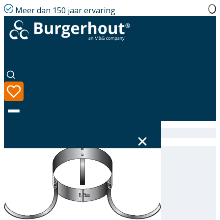
Meer dan 150 jaar ervaring
Home
|
Assortiment
|
314523130
Taal
Assortiment
Oplossingen