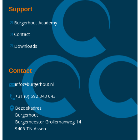
Support
Burgerhout Academy
Contact
Downloads
Contact
info@burgerhout.nl
+31 (0) 592 343 043
Bezoekadres:
Burgerhout
Burgemeester Grollemanweg 14
9405 TN Assen