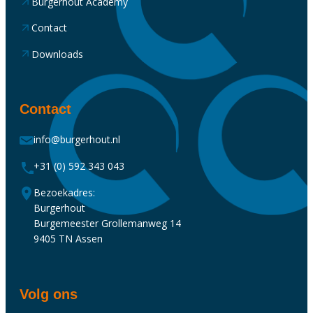
Burgerhout Academy
Contact
Downloads
Contact
info@burgerhout.nl
+31 (0) 592 343 043
Bezoekadres:
Burgerhout
Burgemeester Grollemanweg 14
9405 TN Assen
Volg ons