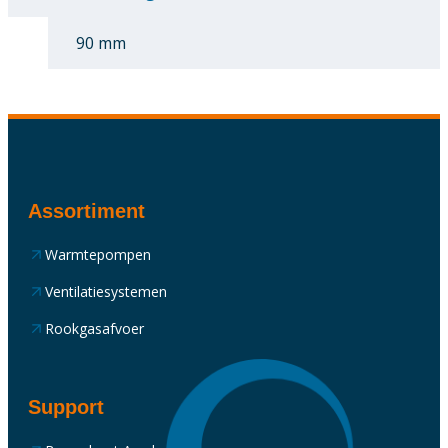
90 mm
Assortiment
Warmtepompen
Ventilatiesystemen
Rookgasafvoer
Support