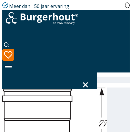
Meer dan 150 jaar ervaring
Home
|
Assortiment
|
314508130
Taal
Assortiment
Oplossingen