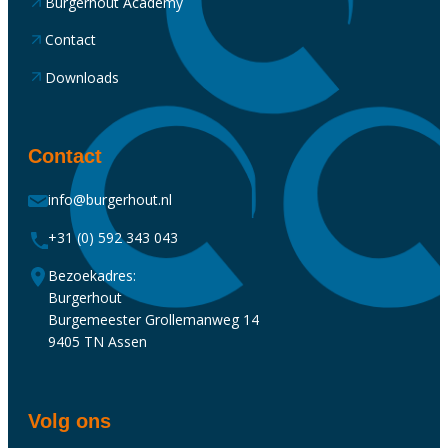
Burgerhout Academy
Contact
Downloads
Contact
info@burgerhout.nl
+31 (0) 592 343 043
Bezoekadres:
Burgerhout
Burgemeester Grollemanweg 14
9405 TN Assen
Volg ons