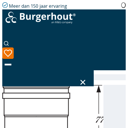
Meer dan 150 jaar ervaring
Home
|
Assortiment
|
314508120
Taal
Assortiment
Oplossingen