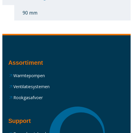
90 mm
Assortiment
Warmtepompen
Ventilatiesystemen
Rookgasafvoer
Support