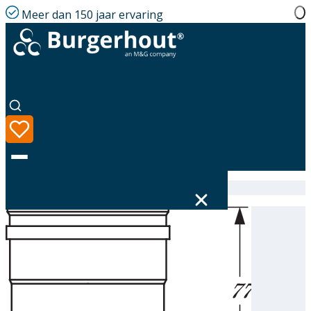
Meer dan 150 jaar ervaring
Home
|
Assortiment
|
314508100
Taal
Assortiment
Oplossingen