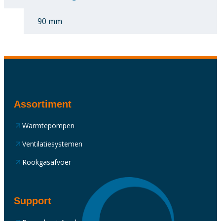
90 mm
Assortiment
Warmtepompen
Ventilatiesystemen
Rookgasafvoer
Support