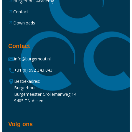
Burgerhout Academy
Contact
Downloads
Contact
info@burgerhout.nl
+31 (0) 592 343 043
Bezoekadres:
Burgerhout
Burgemeester Grollemanweg 14
9405 TN Assen
Volg ons