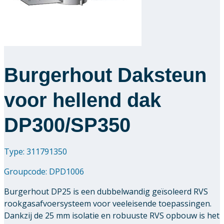
Downloads
Academy
Burgerhout Daksteun
Over ons
voor hellend dak
Contact
DP300/SP350
Type: 311791350
Groupcode:
DPD1006
Burgerhout DP25 is een dubbelwandig geïsoleerd RVS
rookgasafvoersysteem voor veeleisende toepassingen.
Dankzij de 25 mm isolatie en robuuste RVS opbouw is het