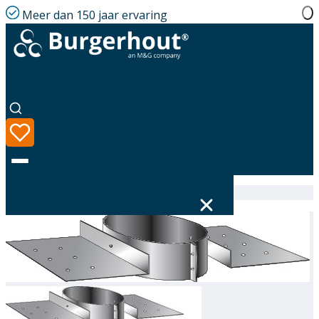
Meer dan 150 jaar ervaring
Home
|
Assortiment
|
311791350
Taal
Assortiment
Oplossingen