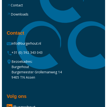
Contact
Downloads
Contact
info@burgerhout.nl
+31 (0) 592 343 043
Bezoekadres:
Burgerhout
Burgemeester Grollemanweg 14
9405 TN Assen
Volg ons
/Burgerhout