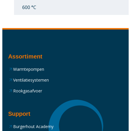
600 °C
Assortiment
Warmtepompen
Ventilatiesystemen
Rookgasafvoer
Support
Burgerhout Academy