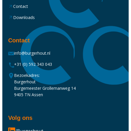
Contact
Downloads
Contact
info@burgerhout.nl
+31 (0) 592 343 043
Bezoekadres:
Burgerhout
Burgemeester Grollemanweg 14
9405 TN Assen
Volg ons
/Burgerhout