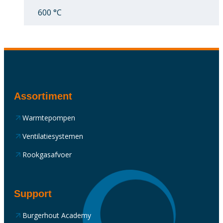
600 °C
Assortiment
Warmtepompen
Ventilatiesystemen
Rookgasafvoer
Support
Burgerhout Academy