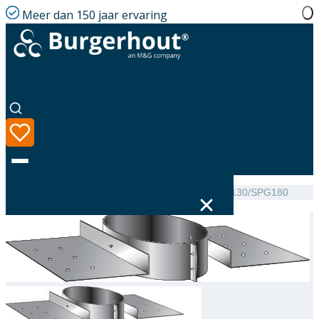
Meer dan 150 jaar ervaring
Home
|
Assortiment
|
Burgerhout Roof support DP130/SPG180
Taal
Assortiment
Oplossingen