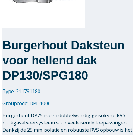
Downloads
Academy
Burgerhout Daksteun
Over ons
voor hellend dak
Contact
DP130/SPG180
Type: 311791180
Groupcode:
DPD1006
Burgerhout DP25 is een dubbelwandig geïsoleerd RVS
rookgasafvoersysteem voor veeleisende toepassingen.
Dankzij de 25 mm isolatie en robuuste RVS opbouw is het