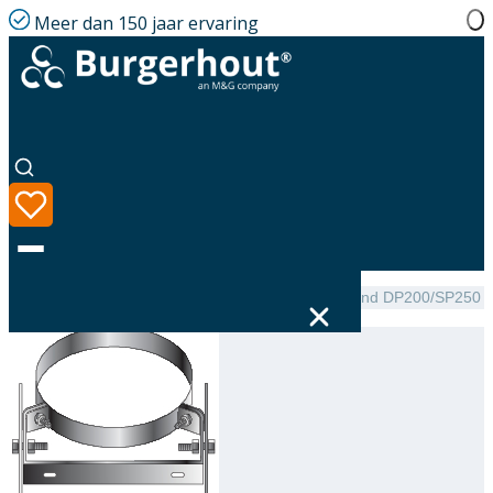
Meer dan 150 jaar ervaring
Home
|
Assortiment
|
Burgerhout Adjustable wallband DP200/SP250
Taal
Assortiment
Oplossingen