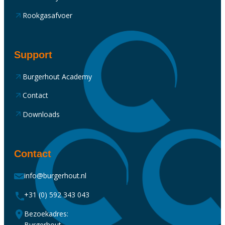
Rookgasafvoer
Support
Burgerhout Academy
Contact
Downloads
Contact
info@burgerhout.nl
+31 (0) 592 343 043
Bezoekadres:
Burgerhout