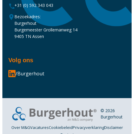
+31 (0) 592 343 043
Bezoekadres:
Burgerhout
Burgemeester Grollemanweg 14
9405 TN Assen
Volg ons
/Burgerhout
© 2026
Burgerhout
Over M&G
Vacatures
Cookiebeleid
Privacyverklaring
Disclaimer