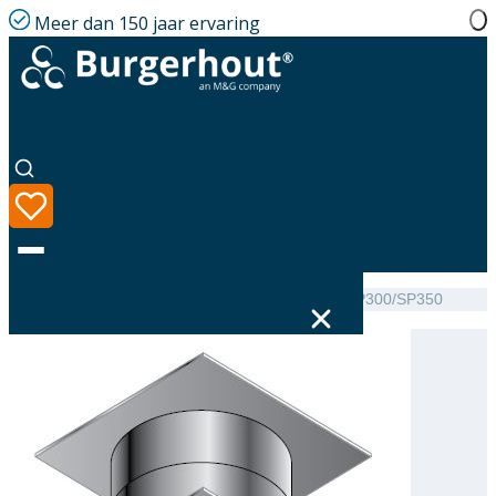
Meer dan 150 jaar ervaring
Home
|
Assortiment
|
Burgerhout Floor element DP300/SP350
Taal
Assortiment
Oplossingen